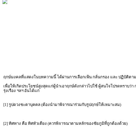
ฤกษ์มงคลที่แสดงในบทความนี้ ได้ผ่านการเลือกเฟ้น กลั่นกรอง และ ปฏิบัต
เพื่อให้เกิดประโยชน์สูงสุดแก่ผู้นำเอาฤกษ์ดังกล่าวไปใช้ ผู้สนใจโปรดทราบว่า
รุ่งเรือง ฯลฯ อันได้แก่
[1] รูปดวงชะตาบุคคล (ต้องนำมาพิจารณาร่วมกับรูปฤกษ์ให้เหมาะสม)
[2] ทิศทาง คือ ทิศหัวเตียง (ควรพิจารณาตามหลักของชัยภูมิที่ถูกต้องด้วย)